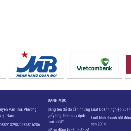
DANH MỤC
guyễn Văn Trỗi, Phường
Sang tên Sổ đỏ cần những
Luật Doanh nghiệp 2014
 Việt Nam
giấy tờ gì theo quy định
Luật kinh doanh bất độn
mới nhất?
sản 2014
/0988913298/0983816286
Hồ sơ đăng ký tàu biển có