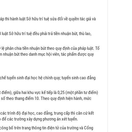
p thi hành luật Sở hữu trí tuệ sửa đổi về quyền tác giả và
uật Sở hữu trí tuệ đều phải trả tiền nhuận bút, thù lao,
ỷ lệ phân chia tiền nhuận bút theo quy định của pháp luật. Tổ
iền nhuận bút theo danh mục hội viên, tác phẩm được quy
ế tuyển sinh đại học hệ chính quy; tuyển sinh cao đẳng
điểm), giữa hai khu vực kế tiếp là 0,25 (một phần tư điểm)
ệ số theo thang điểm 10. Theo quy định hiện hành, mức
ác trình độ đại học, cao đẳng, trung cấp thì căn cứ kết
 để các trường xây dựng phương án xét tuyển.
ông bố trên trang thông tin điện tử của trường và Cổng