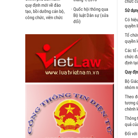
chức cu
quy định mới về đào
Quốc hội thông qua
Sử dụng
tạo, bồi dưỡng cán bộ,
Bộ luật Dân sự (sửa
công chức, viên chức
Có hiệu
đổi)
quyền l
Tổ chức
quyền l
Các tổ 
chức đạ
định tạ
Quy địn
Bộ Giáo
nhóm ng
Theo đó
tương ứ
chênh l
Thông t
quả của
Đối với