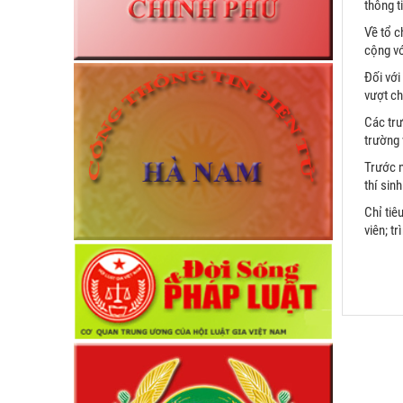
thông t
Về tổ c
cộng vớ
Đối với
vượt ch
Các trư
trường 
Trước n
thí sin
Chỉ tiê
viên; t