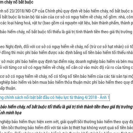
m cháy nổ bắt buộc
nh số 23/2018/NĐ-CP của Chính phủ quy định về bảo hiểm cháy, nổ bắt buộc sẽ
ổ bắt buộc là toàn bộ tài sản của cơ sở có nguy hiểm về cháy, nổ gồm: nhà, công
ị; các loại hàng hoá, vật tư (bao gồm cả nguyên vật liệu, bán thành phẩm, thành 
 bảo hiểm cháy, nổ bắt buộc tối thiểu là giá trị tính thành tiền theo giá thị trườ
eo Nghị định, đối với cơ sở có nguy hiểm về cháy, nổ (trừ cơ sở hạt nhân) có t
ỷ đồng thì mức phí bảo hiểm được xác định bằng số tiền bảo hiểm tối thiểu nhân 
 sở mức phí bảo hiểm quy định tại điểm này, doanh nghiệp bảo hiểm và bên mu
i với từng cơ sở có nguy hiểm về cháy, nổ căn cứ vào mức độ rủi ro của từng c
 cơ sở có nguy hiểm về cháy, nổ có tổng số tiền bảo hiểm của các tài sản tại mộ
ghiệp bảo hiểm và bên mua bảo hiểm thỏa thuận mức phí bảo hiểm theo quy đị
ấp thuận.
 bảo hiểm cháy, nổ bắt buộc tối thiểu là giá trị tính thành tiền theo giá thị trườ
Ảnh minh họa
ghiệp bảo hiểm thực hiện xem xét, giải quyết bồi thường bảo hiểm theo quy đị
 tiền bồi thường bảo hiểm đối với tài sản bị thiệt hại không vượt quá số tiền b