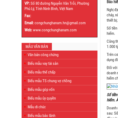
Bảo hiể
VP:
Số 80 đường Nguyễn Văn Trỗi, Phường
Phủ Lý, Tỉnh Ninh Bình, Việt Nam
Nghị đị
cháy, n
Fax:
thiết b
Email:
congchunghanam.hn@gmail.com
Số tiền
Web:
www.congchunghanam.com
hiểm.
Cũng th
1.000 t
MẪU VĂN BẢN
Trên cơ
Văn bản công chứng
dụng đố
Biểu mẫu vay tài sản
Đối với
Biểu mẫu thế chấp
doanh n
hiểm ch
Biểu mẫu TS chung vợ chồng
Biểu mẫu góp vốn
Số tiền
Biểu mẫu ủy quyền
hiểm. 
Mẫu di chúc
Doanh n
sau: Số
Biểu mẫu bảo lãnh