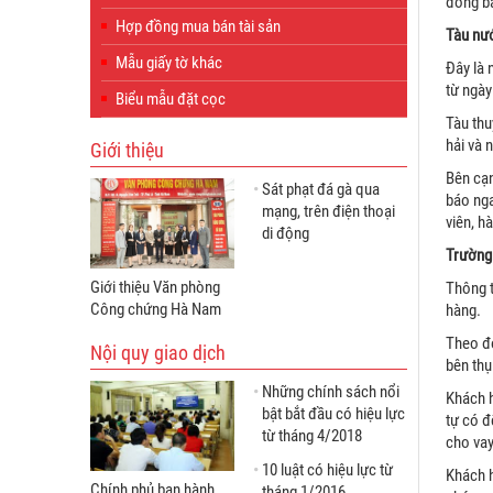
đồng bả
Hợp đồng mua bán tài sản
Tàu nướ
Mẫu giấy tờ khác
Đây là 
từ ngày
Biểu mẫu đặt cọc
Tàu thu
hải và 
Giới thiệu
Bên cạn
Sát phạt đá gà qua
báo nga
mạng, trên điện thoại
viên, h
di động
Trường 
Giới thiệu Văn phòng
Thông t
Công chứng Hà Nam
hàng.
Theo đó
Nội quy giao dịch
bên thụ
Những chính sách nổi
Khách h
bật bắt đầu có hiệu lực
tự có đ
từ tháng 4/2018
cho vay
10 luật có hiệu lực từ
Khách h
Chính phủ ban hành
tháng 1/2016