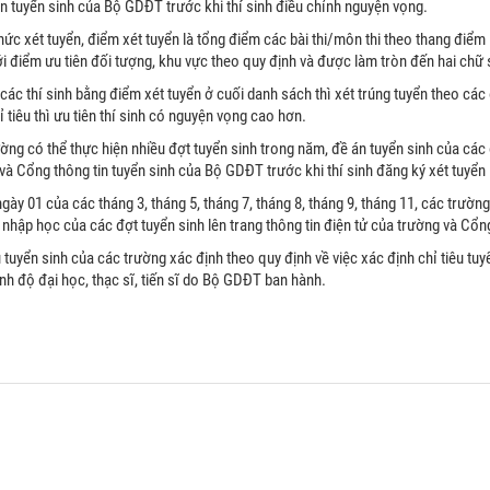
in tuyển sinh của Bộ GDĐT trước khi thí sinh điều chỉnh nguyện vọng.
hức xét tuyển, điểm xét tuyển là tổng điểm các bài thi/môn thi theo thang điểm 
i điểm ưu tiên đối tượng, khu vực theo quy định và được làm tròn đến hai chữ 
 các thí sinh bằng điểm xét tuyển ở cuối danh sách thì xét trúng tuyển theo cá
ỉ tiêu thì ưu tiên thí sinh có nguyện vọng cao hơn.
ờng có thể thực hiện nhiều đợt tuyển sinh trong năm, đề án tuyển sinh của các 
và Cổng thông tin tuyển sinh của Bộ GDĐT trước khi thí sinh đăng ký xét tuyển í
gày 01 của các tháng 3, tháng 5, tháng 7, tháng 8, tháng 9, tháng 11, các trườn
h nhập học của các đợt tuyển sinh lên trang thông tin điện tử của trường và Cổ
u tuyển sinh của các trường xác định theo quy định về việc xác định chỉ tiêu tu
rình độ đại học, thạc sĩ, tiến sĩ do Bộ GDĐT ban hành.