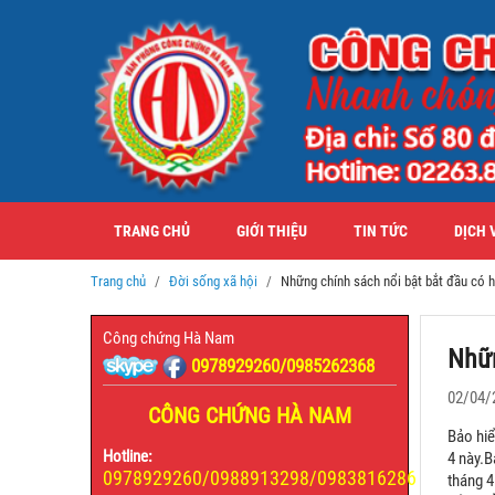
TRANG CHỦ
GIỚI THIỆU
TIN TỨC
DỊCH 
Trang chủ
Đời sống xã hội
Những chính sách nổi bật bắt đầu có h
Công chứng Hà Nam
Nhữn
0978929260/0985262368
02/04/
CÔNG CHỨNG HÀ NAM
Bảo hiể
Hotline:
4 này.B
0978929260/0988913298/0983816286
tháng 4