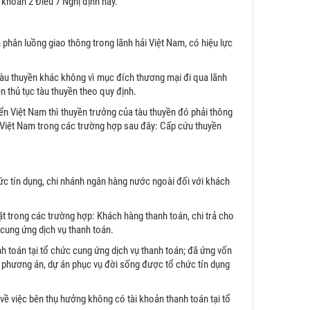
khoản 2 Điều 7 Nghị định này.
phân luồng giao thông trong lãnh hải Việt Nam, có hiệu lực
tàu thuyền khác không vì mục đích thương mại đi qua lãnh
n thủ tục tàu thuyền theo quy định.
ển Việt Nam thì thuyền trưởng của tàu thuyền đó phải thông
y Việt Nam trong các trường hợp sau đây: Cấp cứu thuyền
c tín dụng, chi nhánh ngân hàng nước ngoài đối với khách
t trong các trường hợp: Khách hàng thanh toán, chi trả cho
cung ứng dịch vụ thanh toán.
h toán tại tổ chức cung ứng dịch vụ thanh toán; đã ứng vốn
c phương án, dự án phục vụ đời sống được tổ chức tín dụng
ề việc bên thụ hưởng không có tài khoản thanh toán tại tổ