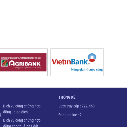
THỐNG KÊ
Dịch vụ công chứng hợp
Lượt truy cập : 792.450
đồng - giao dịch
g
Đang online : 2
Dịch vụ công chứng hợp
đồng cho thuê nhà đất