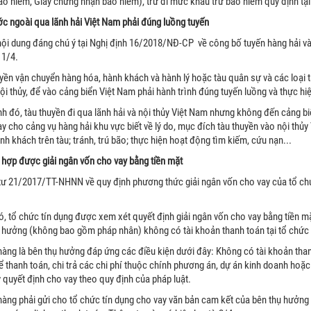
o hiểm, Giấy chứng nhận bảo hiểm), trừ đi mức khấu trừ bảo hiểm quy định tại 
c ngoài qua lãnh hải Việt Nam phải đúng luồng tuyến
nội dung đáng chú ý tại Nghị định 16/2018/NĐ-CP về công bố tuyến hàng hải và 
 1/4.
yền vận chuyển hàng hóa, hành khách và hành lý hoặc tàu quân sự và các loại 
nội thủy, để vào cảng biển Việt Nam phải hành trình đúng tuyến luồng và thực hiệ
h đó, tàu thuyền đi qua lãnh hải và nội thủy Việt Nam nhưng không đến cảng bi
y cho cảng vụ hàng hải khu vực biết về lý do, mục đích tàu thuyền vào nội thủ
ành khách trên tàu; tránh, trú bão; thực hiện hoạt động tìm kiếm, cứu nạn...
hợp được giải ngân vốn cho vay bằng tiền mặt
ư 21/2017/TT-NHNN về quy định phương thức giải ngân vốn cho vay của tổ chứ
, tổ chức tín dụng được xem xét quyết định giải ngân vốn cho vay bằng tiền mặ
 hưởng (không bao gồm pháp nhân) không có tài khoản thanh toán tại tổ chức 
àng là bên thụ hưởng đáp ứng các điều kiện dưới đây: Không có tài khoản than
ể thanh toán, chi trả các chi phí thuộc chính phương án, dự án kinh doanh hoặ
 quyết định cho vay theo quy định của pháp luật.
àng phải gửi cho tổ chức tín dụng cho vay văn bản cam kết của bên thụ hưởng v