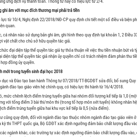
ng ứng dịch vụ thanh toán. Thông tư này có hiệu lực từ 2/4.
 ghi âm với mục đích thương mại phải trả tiền
 lực từ 10/4, Nghị định 22/2018/NĐ-CP quy định chi tiết một số điều và biện phá
iên quan.
, cá nhân nào sử dụng bản ghi âm, ghi hình theo quy định tại khoản 1, 2 Điều 33 l
ợi vật chất cho chủ sở hữu quyền tác giả.
chức đại diện tập thể quyền tác giả tự thỏa thuận về việc thu tiền nhuận bút và t
i diện tập thể quyền tác giả nhận ủy quyền chỉ có trách nhiệm đàm phán thu t
i hợp đồng ủy quyền.
h mới trong tuyển sinh đại học 2018
 dục và Đào tạo ban hành Thông tư 07/2018/TT-BGDĐT sửa đổi, bổ sung Quy ch
ành đào tạo giáo viên hệ chính quy, có hiệu lực thi hành từ 16/4/2018.
, mức chênh lệch điểm trúng tuyển giữa hai nhóm đối tượng kế tiếp là 1,0 (một 
ng với tổng điểm 3 bài thi/môn thi (trong tổ hợp môn xét tuyển) không nhân h
ệch điểm trúng tuyển giữa hai khu vực kế tiếp là 0,5 (nửa điểm).
ư cũng quy định, đối với ngành đào tạo thuộc nhóm ngành đào tạo giáo viên ở c
 kỳ thi THPT quốc gia, Bộ GDĐT xác định ngưỡng đảm bảo chất lượng đầu vào
 các ngành khác, các trường tự xác định ngưỡng đảm bảo chất lượng đầu vào, c