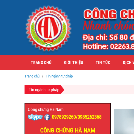
TRANG CHỦ
GIỚI THIỆU
TIN TỨC
DỊCH 
Trang chủ
Tin ngành tư pháp
Tin ngành tư pháp
Công chứng Hà Nam
0978929260/0985262368
CÔNG CHỨNG HÀ NAM