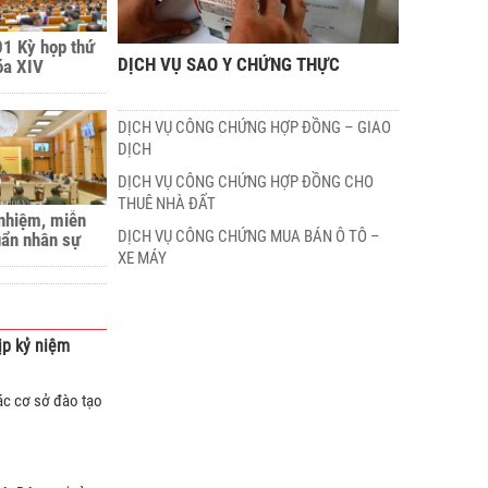
01 Kỳ họp thứ
DỊCH VỤ SAO Y CHỨNG THỰC
óa XIV
DỊCH VỤ CÔNG CHỨNG HỢP ĐỒNG – GIAO
DỊCH
DỊCH VỤ CÔNG CHỨNG HỢP ĐỒNG CHO
THUÊ NHÀ ĐẤT
 nhiệm, miễn
DỊCH VỤ CÔNG CHỨNG MUA BÁN Ô TÔ –
uẩn nhân sự
n của Quốc hội
XE MÁY
18 đến tháng
p kỷ niệm
các cơ sở đào tạo