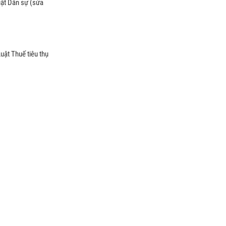
uật Dân sự (sửa
uật Thuế tiêu thụ