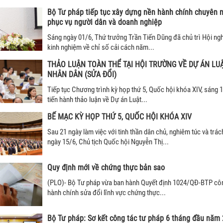
Bộ Tư pháp tiếp tục xây dựng nền hành chính chuyên n
phục vụ người dân và doanh nghiệp
Sáng ngày 01/6, Thứ trưởng Trần Tiến Dũng đã chủ trì Hội nghị
kinh nghiệm về chỉ số cải cách năm...
THẢO LUẬN TOÀN THỂ TẠI HỘI TRƯỜNG VỀ DỰ ÁN LU
NHÂN DÂN (SỬA ĐỔI)
Tiếp tục Chương trình kỳ họp thứ 5, Quốc hội khóa XIV, sáng 
tiến hành thảo luận về Dự án Luật...
BẾ MẠC KỲ HỌP THỨ 5, QUỐC HỘI KHÓA XIV
Sau 21 ngày làm việc với tinh thần dân chủ, nghiêm túc và trá
ngày 15/6, Chủ tịch Quốc hội Nguyễn Thị...
Quy định mới về chứng thực bản sao
(PLO)- Bộ Tư pháp vừa ban hành Quyết định 1024/QĐ-BTP côn
hành chính sửa đổi lĩnh vực chứng thực...
Bộ Tư pháp: Sơ kết công tác tư pháp 6 tháng đầu năm