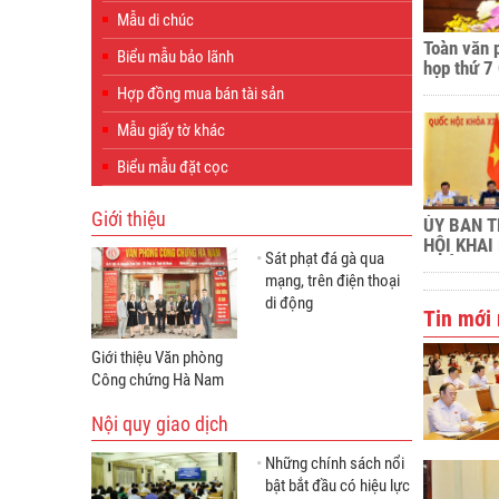
Mẫu di chúc
Toàn văn 
Biểu mẫu bảo lãnh
họp thứ 7
của Chủ t
Hợp đồng mua bán tài sản
Nguyễn Th
Mẫu giấy tờ khác
Biểu mẫu đặt cọc
Giới thiệu
ỦY BAN 
HỘI KHAI
Sát phạt đá gà qua
THỨ 34
mạng, trên điện thoại
di động
Tin mới 
Giới thiệu Văn phòng
Công chứng Hà Nam
Nội quy giao dịch
Những chính sách nổi
bật bắt đầu có hiệu lực