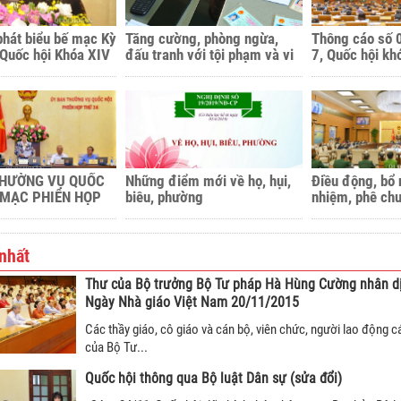
phát biểu bế mạc Kỳ
Tăng cường, phòng ngừa,
Thông cáo số 
 Quốc hội Khóa XIV
đấu tranh với tội phạm và vi
7, Quốc hội kh
ịch Quốc hội
phạm pháp luật liên quan đến
ị kim Ngân
hoạt động “tín dụng đen”
THƯỜNG VỤ QUỐC
Những điểm mới về họ, hụi,
Điều động, bổ
 MẠC PHIÊN HỌP
biêu, phường
nhiệm, phê ch
một số cơ qua
từ tháng 8/20
01/2019.
nhất
Thư của Bộ trưởng Bộ Tư pháp Hà Hùng Cường nhân dị
Ngày Nhà giáo Việt Nam 20/11/2015
Các thầy giáo, cô giáo và cán bộ, viên chức, người lao động 
của Bộ Tư...
Quốc hội thông qua Bộ luật Dân sự (sửa đổi)