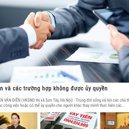
n và các trường hợp không được ủy quyền
 VĂN ĐIỀN (VKSND thị xã Sơn Tây, Hà Nội) - Trong đời sống xã hội các chủ th
ác công việc hoặc có thể ủy quyền cho người khác thay mình thực hiện các...