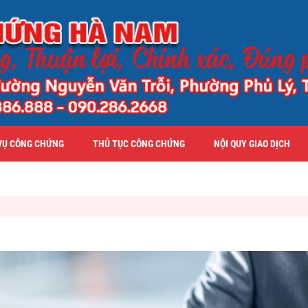
VỤ CÔNG CHỨNG
THỦ TỤC CÔNG CHỨNG
NỘI QUY GIAO DỊCH