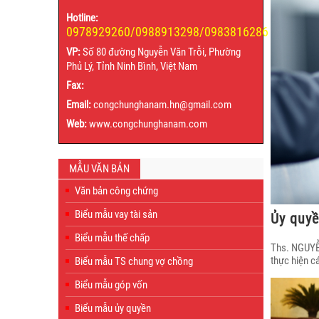
Hotline:
0978929260/0988913298/0983816286
VP:
Số 80 đường Nguyễn Văn Trỗi, Phường
Phủ Lý, Tỉnh Ninh Bình, Việt Nam
Fax:
Email:
congchunghanam.hn@gmail.com
Web:
www.congchunghanam.com
MẪU VĂN BẢN
Văn bản công chứng
Biểu mẫu vay tài sản
Ủy quyề
Biểu mẫu thế chấp
Ths. NGUYỄN
thực hiện c
Biểu mẫu TS chung vợ chồng
Biểu mẫu góp vốn
Biểu mẫu ủy quyền