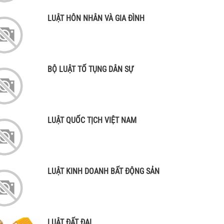
LUẬT HÔN NHÂN VÀ GIA ĐÌNH
BỘ LUẬT TỐ TỤNG DÂN SỰ
LUẬT QUỐC TỊCH VIỆT NAM
LUẬT KINH DOANH BẤT ĐỘNG SẢN
LUẬT ĐẤT ĐAI