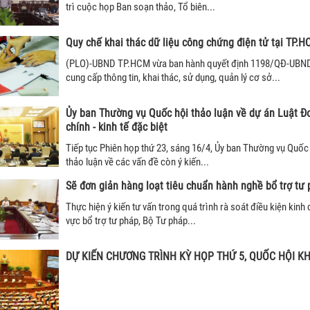
trì cuộc họp Ban soạn thảo, Tổ biên...
Quy chế khai thác dữ liệu công chứng điện tử tại TP.
(PLO)-UBND TP.HCM vừa ban hành quyết định 1198/QĐ-UBND
cung cấp thông tin, khai thác, sử dụng, quản lý cơ sở...
Ủy ban Thường vụ Quốc hội thảo luận về dự án Luật Đ
chính - kinh tế đặc biệt
Tiếp tục Phiên họp thứ 23, sáng 16/4, Ủy ban Thường vụ Quốc 
thảo luận về các vấn đề còn ý kiến...
Sẽ đơn giản hàng loạt tiêu chuẩn hành nghề bổ trợ tư
Thực hiện ý kiến tư vấn trong quá trình rà soát điều kiện kinh
vực bổ trợ tư pháp, Bộ Tư pháp...
DỰ KIẾN CHƯƠNG TRÌNH KỲ HỌP THỨ 5, QUỐC HỘI KH