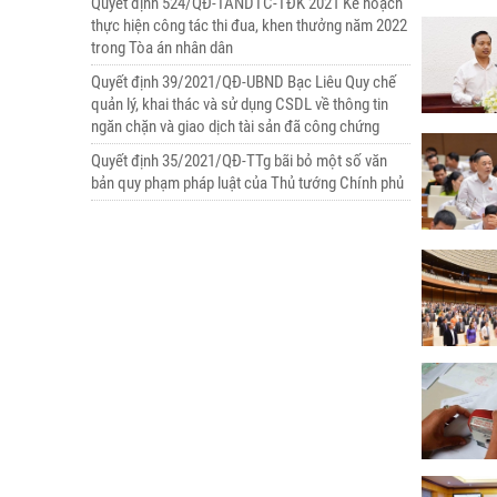
Quyết định 524/QĐ-TANDTC-TĐK 2021 Kế hoạch
thực hiện công tác thi đua, khen thưởng năm 2022
trong Tòa án nhân dân
Quyết định 39/2021/QĐ-UBND Bạc Liêu Quy chế
quản lý, khai thác và sử dụng CSDL về thông tin
ngăn chặn và giao dịch tài sản đã công chứng
Quyết định 35/2021/QĐ-TTg bãi bỏ một số văn
bản quy phạm pháp luật của Thủ tướng Chính phủ