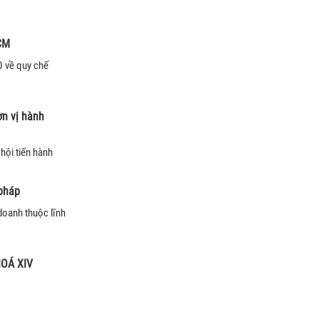
HCM
 về quy chế
ơn vị hành
hội tiến hành
 pháp
 doanh thuộc lĩnh
OÁ XIV