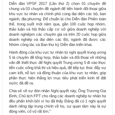
Diễn đàn VPSF 2017 (Lần thứ 2) chọn 01 chuyên đề
chung và 03 chuyên đề ngành để tiến hành đối thoại giữa
khu vực tư nhân và chính phủ cùng đại diện các bộ, ban
ngành, địa phương. Để chuẩn bị cho Diễn đàn Phiên toàn
thể, trong suốt một năm qua, gần 100 cuộc họp nhóm,
thảo luận và hội thảo cấp cơ sở giữa doanh nghiệp với
doanh nghiệpm các chuyên gia và trên 20 cuộc họp giữa
doanh nghiệp và đại diện các Bộ, ngành đã được các
Nhóm công tác và Ban thư ký Diễn đàn triển khai.
Hành động của khu vực tư nhân từ nghị quyết trung ương
5 là chuyên đề tổng hợp, thảo luận và đối thoại về những
vấn đề thiết thực để Nghị quyết Trung ương 5 đi vào thực
tiễn cuộc sống khả thi và hiệu quả, để tiếp tục thúc đẩy sự
cam kết, nỗ lực và đồng thuận của khu vực tư nhân, góp
phần thực hiện thắng lợi mục tiêu phát triển kinh tế đất
nước đã đề ra.
Chia sẻ về sự đón nhận Nghị quyết này, Ông Trương Gia
Bình, Chủ tịch FPT cho rằng các doanh nghiệp tư nhân họ
đều phấn khởi bởi vì họ đã thấy Đảng đã có 1 nghị quyết
dành riêng tập trung chính về họ, sự quan tâm này là sự
động viên, cổ vũ rất lớn.”