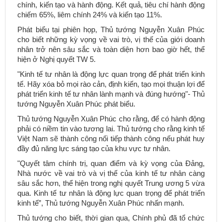
chính, kiến tạo và hành động. Kết quả, tiêu chí hành động
chiếm 65%, liêm chính 24% và kiến tạo 11%.
Phát biểu tại phiên họp, Thủ tướng Nguyễn Xuân Phúc
cho biết những kỳ vọng về vai trò, vị thế của giới doanh
nhân trở nên sâu sắc và toàn diện hơn bao giờ hết, thể
hiện ở Nghị quyết TW 5.
"Kinh tế tư nhân là động lực quan trọng để phát triển kinh
tế. Hãy xóa bỏ mọi rào cản, định kiến, tạo mọi thuận lợi để
phát triển kinh tế tư nhân lành mạnh và đúng hướng"- Thủ
tướng Nguyễn Xuân Phúc phát biểu.
Thủ tướng Nguyễn Xuân Phúc cho rằng, để có hành động
phải có niềm tin vào tương lai. Thủ tướng cho rằng kinh tế
Việt Nam sẽ thành công nối tiếp thành công nếu phát huy
đầy đủ năng lực sáng tạo của khu vực tư nhân.
"Quyết tâm chính trị, quan điểm và kỳ vọng của Đảng,
Nhà nước về vai trò và vị thế của kinh tế tư nhân càng
sâu sắc hơn, thể hiện trong nghị quyết Trung ương 5 vừa
qua. Kinh tế tư nhân là động lực quan trọng để phát triển
kinh tế”, Thủ tướng Nguyễn Xuân Phúc nhấn mạnh.
Thủ tướng cho biết, thời gian qua, Chính phủ đã tổ chức