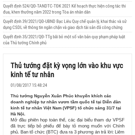
Quyết định 524/QĐ-TANDTC-TĐK 2021 Kế hoạch thực hiện công tác thi
đua, khen thưởng năm 2022 trong Tòa án nhân dân
Quyết định 39/2021/QĐ-UBND Bạc Liêu Quy chế quản lý, khai thác và sử
dụng CSDL về thông tin ngăn chặn và giao dịch tài sản đã công chứng
Quyết định 35/2021/QĐ-TTg bãi bỏ một số văn bản quy phạm pháp luật
của Thủ tướng Chính phủ
Thủ tướng đặt kỳ vọng lớn vào khu vực
kinh tế tư nhân
01/08/2017 15:48:24
Thủ tướng Nguyễn Xuân Phúc khuyến khích các
doanh nghiệp tư nhân vươn tầm quốc tế tại Diễn đàn
kinh tế tư nhân Việt Nam (VPSF) tổ chức sáng 31/7 tại
Hà Nội.
Mở đầu phiên họp toàn thể, các đại biểu tham dự VPSF
đã trực tiếp bỏ phiếu để bày tỏ mong muốn với Chính
phủ. Ban tổ chức (BTC) đưa ra 3 phương án trả lời: Liêm