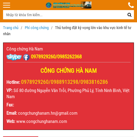
Trang chủ
Phí công chứng
Thủ tướng đặt kỳ vọng lớn vào khu vực kinh tế tư
nhân
Công chứng Hà Nam
0978929260/0985262368
CÔNG CHỨNG HÀ NAM
0978929260/0988913298/0983816286
Hotline:
VP:
Số 80 đường Nguyễn Văn Trỗi, Phường Phủ Lý, Tỉnh Ninh Bình, Việt
Nam
Fax:
Email:
congchunghanam.hn@gmail.com
Web:
www.congchunghanam.com