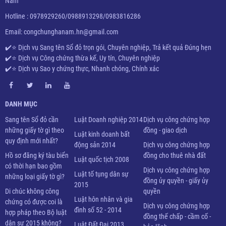
Nam
Hotline : 0978929260/0988913298/0983816286
Email: congchunghanam.hn@gmail.com
✔️⭐ Dịch vụ Sang tên Sổ đỏ trọn gói, Chuyên nghiệp, Trả kết quả Đúng hẹn
✔️⭐
Dịch vụ Công chứng thừa kế, Uy tín, Chuyên nghiệp
✔️⭐ D
ịch vụ Sao y chứng thực, Nhanh chóng, Chính xác
DANH MỤC
Sang tên Sổ đỏ cần
Luật Doanh nghiệp 2014
Dịch vụ công chứng hợp
những giấy tờ gì theo
đồng - giao dịch
Luật kinh doanh bất
quy định mới nhất?
động sản 2014
Dịch vụ công chứng hợp
Hồ sơ đăng ký tàu biển
đồng cho thuê nhà đất
Luật quốc tịch 2008
có thời hạn bao gồm
Dịch vụ công chứng hợp
Luật tố tụng dân sự
những loại giấy tờ gì?
đồng ủy quyền - giấy ủy
2015
Di chúc không công
quyền
Luật hôn nhân và gia
chứng có được coi là
Dịch vụ công chứng hợp
đình số 52 - 2014
hợp pháp theo Bộ luật
đồng thế chấp - cầm cố -
dân sự 2015 không?
Luật Đất Đai 2013